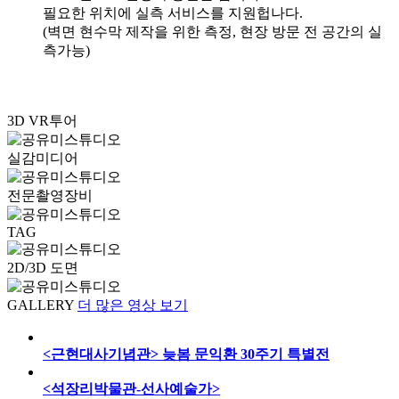
필요한 위치에 실측 서비스를 지원헙나다.
(벽면 현수막 제작을 위한 측정, 현장 방문 전 공간의 실
측가능)
3D VR투어
실감미디어
전문촬영장비
TAG
2D/3D 도면
GALLERY
더 많은 영상 보기
<근현대사기념관> 늦봄 문익환 30주기 특별전
<석장리박물관-선사예술가>